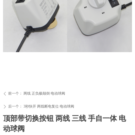
前一个：
两线 正负极颠倒 电动球阀
ꄴ
后一个：
3秒快开 两线断电复位 电动球阀
ꄲ
顶部带切换按钮 两线 三线 手自一体 电
动球阀