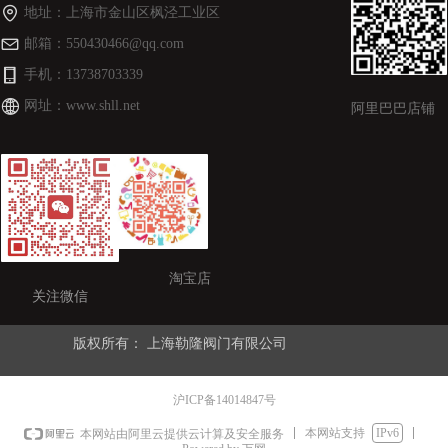
地址：
上海市金山区枫泾工业区
邮箱：
550430466@qq.com
手机：
13738703339
网址：
www.shll.net
阿里巴巴店铺
淘宝店
关注微信
版权所有：
上海勒隆阀门有限公司
沪ICP备14014847号
本网站支持
IPv6
本网站由阿里云提供云计算及安全服务